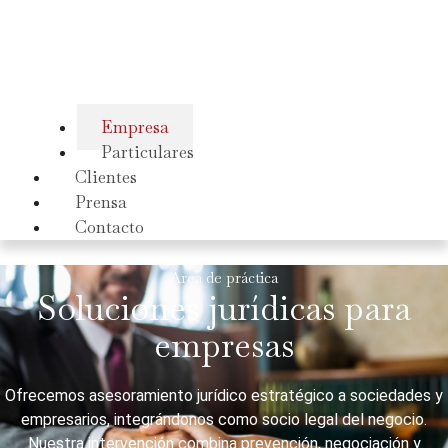
Empresa
Particulares
Clientes
Prensa
Contacto
Área de práctica
Soluciones jurídicas para
empresas
Ofrecemos asesoramiento jurídico estratégico a sociedades y
empresarios, integrándonos como socio legal del negocio.
Nuestra intervención combina prevención, negociación y